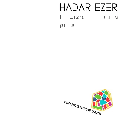
מיתוג | עיצוב |
שיווק