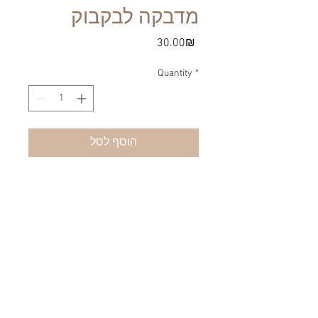
מדבקה לבקבוק
Price
‏30.00 ‏₪
Quantity
*
הוסף לסל
תיאור המוצר
תווית מדבקה לבקבוק אישי 500 מ"ל
המחיר ל - 6 יחידות
מנימום הזמנה: 6 יחידות