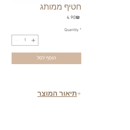
חטיף ממותג
Price
‏4.90 ‏₪
Quantity
*
הוסף לסל
תיאור המוצר
משלוח
מיתוג חטיף וופל , פרווה , בכשרות בד"ץ.
משלוח בתוספת תשלום
המחיר ליחידה